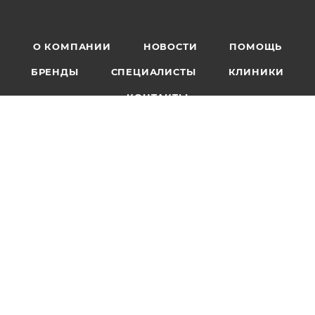
О КОМПАНИИ
НОВОСТИ
ПОМОЩЬ
БРЕНДЫ
СПЕЦИАЛИСТЫ
КЛИНИКИ
КОНТАКТЫ
+7 499 444-10-85
info@zubampolezno.ru
г. Москва, Ломоносовский
проспект 29, корпус 2
ПОДПИСАТЬСЯ НА РАССЫЛКУ
ПОЛИТИКА КОНФИДЕНЦИАЛЬНОСТИ