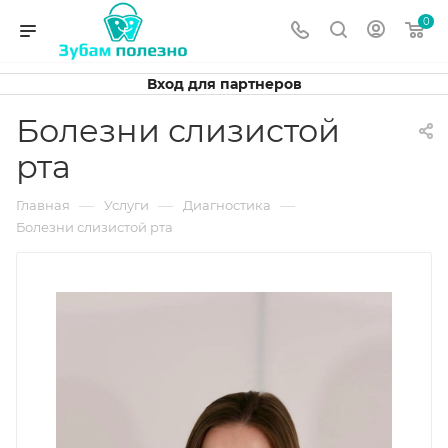
0
Вход для партнеров
Болезни слизистой
рта
—
—
—
Главная
Услуги
Диагностика
Болезни слизистой рта