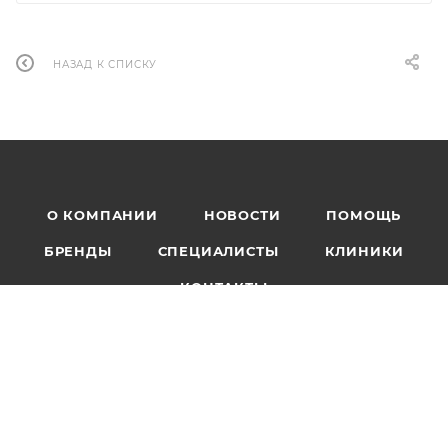
НАЗАД К СПИСКУ
О КОМПАНИИ
НОВОСТИ
ПОМОЩЬ
БРЕНДЫ
СПЕЦИАЛИСТЫ
КЛИНИКИ
КОНТАКТЫ
+7 499 444-10-85
info@zubampolezno.ru
г. Москва, Ломоносовский