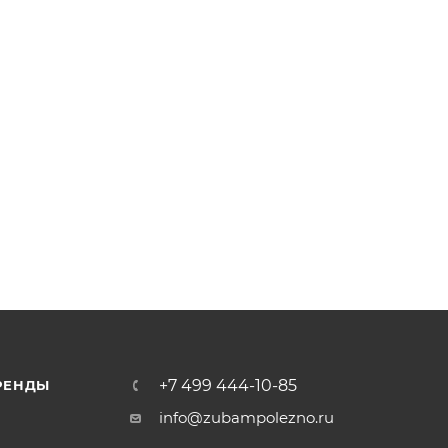
+7 499 444-10-85
РЕНДЫ
info@zubampolezno.ru